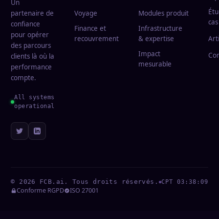
Un
Étu
partenaire de
Voyage
Modules produit
cas
confiance
Finance et
Infrastructure
pour opérer
recouvrement
& expertise
Art
des parcours
Impact
Con
clients là où la
mesurable
performance
compte.
All systems
operational
©
2026
FCB.ai.
Tous droits réservés.
CPT
03:38:09
Conforme RGPD
ISO 27001