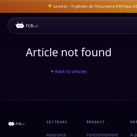
🏆 Lauréat – Trophées de l'Assurance d'Afrique 2
Article not found
Back to articles
SECTEURS
PRODUIT
EN
Assurance
Fonctionnement
À p