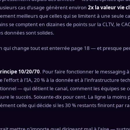
usieurs cas d'usage génèrent environ
2x la valeur vie c
ttement meilleurs que celles qui se limitent à une seule
gains se comptent en dizaines de points sur la CLTV, le CAC
s données sont solides.
on qui change tout est enterrée page 18 — et presque pe
rincipe 10/20/70
. Pour faire fonctionner le messaging à l
 l'effort à l'IA, 20 % à la donnée et à l'infrastructure te
ionnel — qui détient le canal, comment les équipes se 
e le succès. Soixante-dix pour cent. La ligne la moins 
ément celle qui décide si les 30 % restants finiront par 
evrait mettre n'importe quel dirigeant mal à l'aise — surt