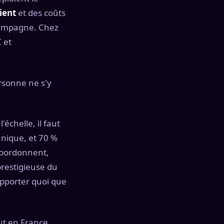
lient
et des coûts
 campagne. Chez
 et
rsonne ne s'y
'échelle, il faut
chnique, et 70 %
coordonnent,
prestigieuse du
rapporter quoi que
out en France.