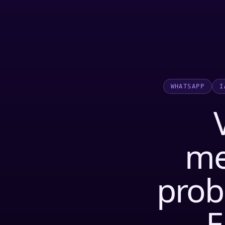
WHATSAPP
I
me
prob
E