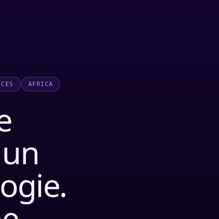
ICES
AFRICA
e
 un
ogie.
me