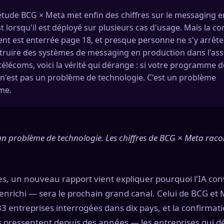
tude BCG × Meta met enfin des chiffres sur le messaging en
nt lorsqu'il est déployé sur plusieurs cas d'usage. Mais la c
nt est enterrée page 18, et presque personne ne s'y arrête
truire des systèmes de messaging en production dans l'ass
télécoms, voici la vérité qui dérange : si votre programme
 n'est pas un problème de technologie. C'est un problème
me.
n problème de technologie. Les chiffres de BCG × Meta raco
res, un nouveau rapport vient expliquer pourquoi l'IA co
nrichi — sera le prochain grand canal. Celui de BCG et M
33 entreprises interrogées dans dix pays, et la confirmati
s pressentent depuis des années — les entreprises qui dé