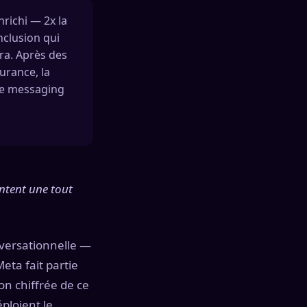
richi — 2x la
onclusion qui
ra. Après des
urance, la
 de messaging
ntent une tout
nversationnelle —
eta fait partie
on chiffrée de ce
ploient le