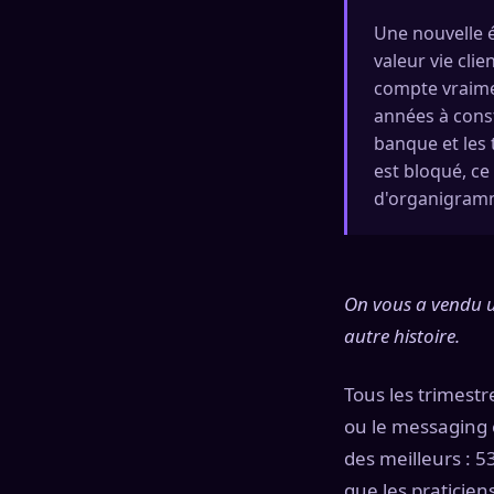
Une nouvelle é
valeur vie clie
compte vraime
années à cons
banque et les 
est bloqué, ce
d'organigram
On vous a vendu u
autre histoire.
Tous les trimest
ou le messaging e
des meilleurs : 5
que les praticien