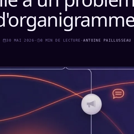
d'organigramme
30 MAI 2026
·
8
MIN DE LECTURE
·
ANTOINE PAILLUSSEAU