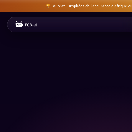
🏆 Lauréat – Trophées de l'Assurance d'Afrique 2